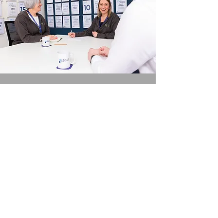
Contactez-nous
.
C:
experts@stacicreate.com
T:
0330 174 7539
L:
www.linkedin.com/staci-create
PLUS