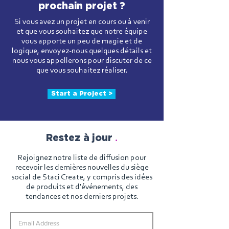
prochain projet ?
Si vous avez un projet en cours ou à venir
et que vous souhaitez que notre équipe
vous apporte un peu de magie et de
logique, envoyez-nous quelques détails et
nous vous appellerons pour discuter de ce
que vous souhaitez réaliser.
Start a Project >
.
Restez à jour
Rejoignez notre liste de diffusion pour
recevoir les dernières nouvelles du siège
social de Staci Create, y compris des idées
de produits et d'événements, des
tendances et nos derniers projets.