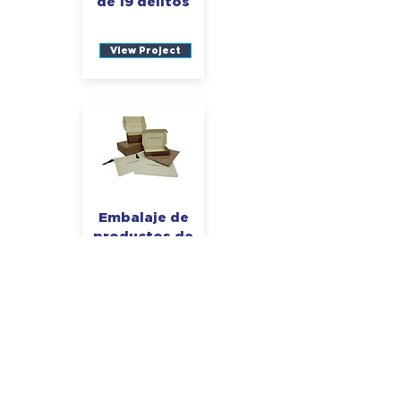
de 19 delitos
View Project
Embalaje de
productos de
belleza de
Victoria
Beckham
View Project