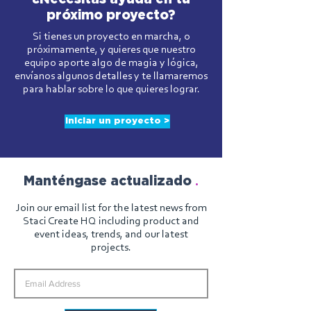
próximo proyecto?
Si tienes un proyecto en marcha, o
próximamente, y quieres que nuestro
equipo aporte algo de magia y lógica,
envíanos algunos detalles y te llamaremos
para hablar sobre lo que quieres lograr.
Iniciar un proyecto >
.
Manténgase actualizado
Join our email list for the latest news from
Staci Create HQ including product and
event ideas, trends, and our latest
projects.