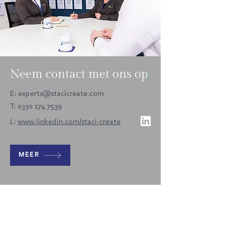
Neem contact met ons op
.
E:
experts@stacicreate.com
T:
0330 174 7539
L:
www.linkedin.com/staci-create
MEER