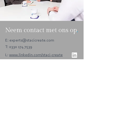
Neem contact met ons op
.
E:
experts@stacicreate.com
T:
0330 174 7539
L:
www.linkedin.com/staci-create
MEER