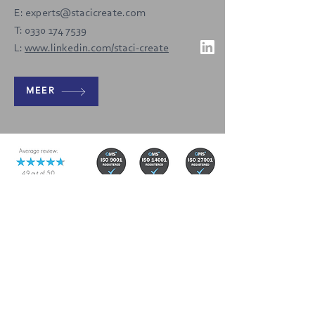
E:
experts@stacicreate.com
T:
0330 174 7539
L:
www.linkedin.com/staci-create
MEER
Staci Create