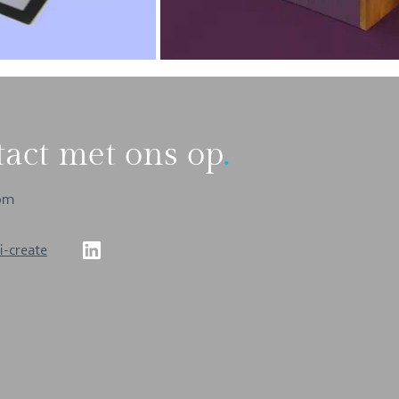
act met ons op
.
com
i-create