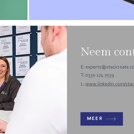
Neem cont
E:
experts@stacicreate.
T: 0330 174 7539
L:
www.linkedin.com/stac
MEER