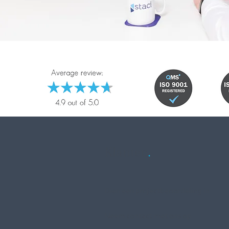
Klanten
.
Dien een projectbeoordeling in
Neem contact met ons op