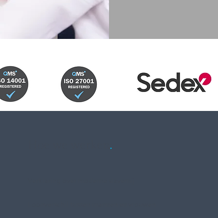
Hoe we werken
.
Verklaring over moderne slavernij
Loonverschil tussen mannen en vrouwen