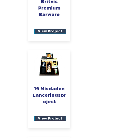
Britvic
Premium
Barware
View Project
19 Misdaden
Lanceringspr
oject
View Project