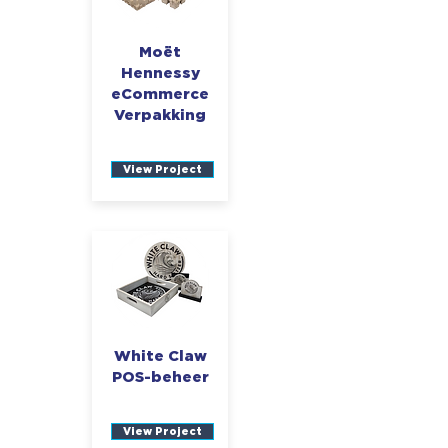
Moët
Hennessy
eCommerce
Verpakking
View Project
White Claw
POS-beheer
View Project