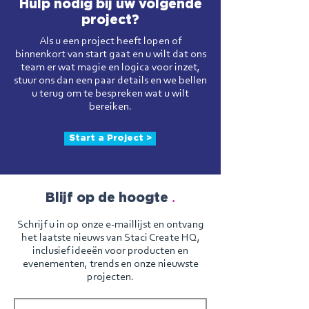
Hulp nodig bij uw volgende
project?
Als u een project heeft lopen of
binnenkort van start gaat en u wilt dat ons
team er wat magie en logica voor inzet,
stuur ons dan een paar details en we bellen
u terug om te bespreken wat u wilt
bereiken.
Start a Project >
.
Blijf op de hoogte
Schrijf u in op onze e-maillijst en ontvang
het laatste nieuws van Staci Create HQ,
inclusief ideeën voor producten en
evenementen, trends en onze nieuwste
projecten.